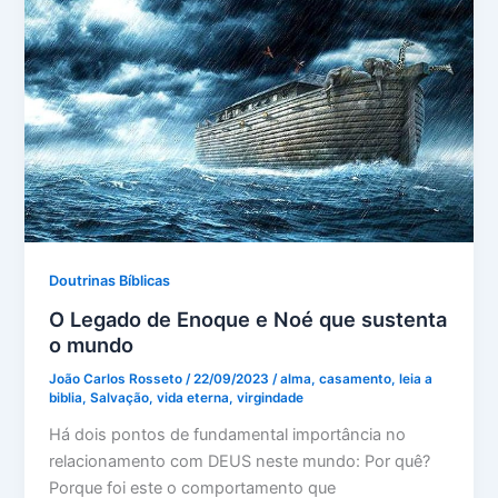
Doutrinas Bíblicas
O Legado de Enoque e Noé que sustenta
o mundo
João Carlos Rosseto
/
22/09/2023
/
alma
,
casamento
,
leia a
biblia
,
Salvação
,
vida eterna
,
virgindade
Há dois pontos de fundamental importância no
relacionamento com DEUS neste mundo: Por quê?
Porque foi este o comportamento que