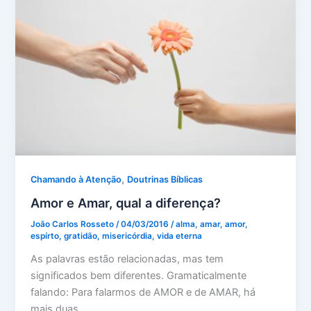
,
Chamando à Atenção
Doutrinas Bíblicas
Amor e Amar, qual a diferença?
João Carlos Rosseto
/
04/03/2016
/
alma
,
amar
,
amor
,
espírto
,
gratidão
,
misericórdia
,
vida eterna
As palavras estão relacionadas, mas tem
significados bem diferentes. Gramaticalmente
falando: Para falarmos de AMOR e de AMAR, há
mais duas