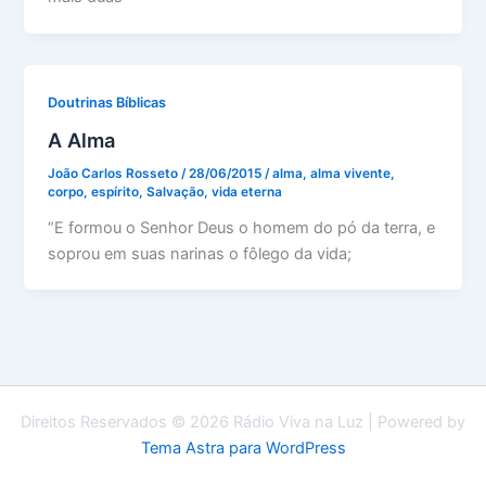
Doutrinas Bíblicas
A Alma
João Carlos Rosseto
/
28/06/2015
/
alma
,
alma vivente
,
corpo
,
espírito
,
Salvação
,
vida eterna
“E formou o Senhor Deus o homem do pó da terra, e
soprou em suas narinas o fôlego da vida;
Direitos Reservados © 2026 Rádio Viva na Luz | Powered by
Tema Astra para WordPress