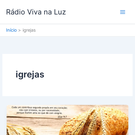
Ir
Rádio Viva na Luz
para
o
conteúdo
Início
igrejas
igrejas