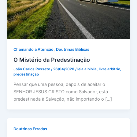
,
Chamando à Atenção
Doutrinas Bíblicas
O Mistério da Predestinação
João Carlos Rosseto
/
26/04/2020
/
leia a biblia
,
livre arbítrio
,
predestinação
Pensar que uma pessoa, depois de aceitar o
SENHOR JESUS CRISTO como Salvador, está
predestinada à Salvação, não importando o […]
Doutrinas Erradas