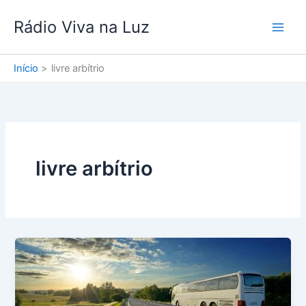
Ir
Rádio Viva na Luz
para
o
conteúdo
Início
livre arbítrio
livre arbítrio