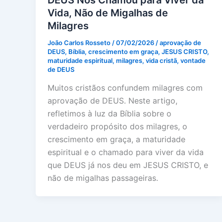
Vida, Não de Migalhas de
Milagres
João Carlos Rosseto
/
07/02/2026
/
aprovação de
DEUS
,
Bíblia
,
crescimento em graça
,
JESUS CRISTO
,
maturidade espiritual
,
milagres
,
vida cristã
,
vontade
de DEUS
Muitos cristãos confundem milagres com
aprovação de DEUS. Neste artigo,
refletimos à luz da Bíblia sobre o
verdadeiro propósito dos milagres, o
crescimento em graça, a maturidade
espiritual e o chamado para viver da vida
que DEUS já nos deu em JESUS CRISTO, e
não de migalhas passageiras.