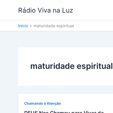
Ir
Rádio Viva na Luz
para
o
conteúdo
Início
maturidade espiritual
maturidade espiritual
Chamando à Atenção
DEUS Nos Chamou para Viver da