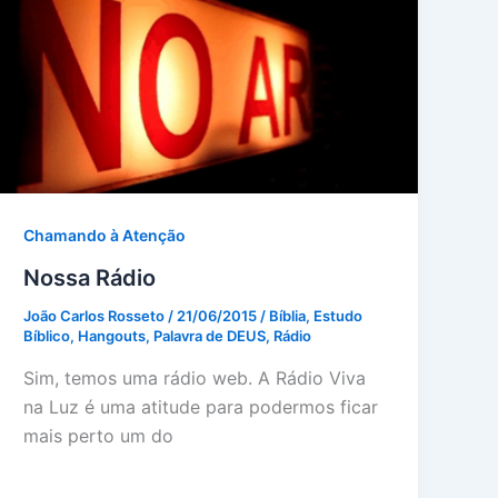
Chamando à Atenção
Nossa Rádio
João Carlos Rosseto
/
21/06/2015
/
Bíblia
,
Estudo
Bíblico
,
Hangouts
,
Palavra de DEUS
,
Rádio
Sim, temos uma rádio web. A Rádio Viva
na Luz é uma atitude para podermos ficar
mais perto um do