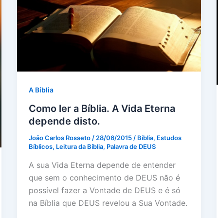
A Bíblia
Como ler a Bíblia. A Vida Eterna
depende disto.
João Carlos Rosseto
/
28/06/2015
/
Bíblia
,
Estudos
Bíblicos
,
Leitura da Bíblia
,
Palavra de DEUS
A sua Vida Eterna depende de entender
que sem o conhecimento de DEUS não é
possível fazer a Vontade de DEUS e é só
na Bíblia que DEUS revelou a Sua Vontade.