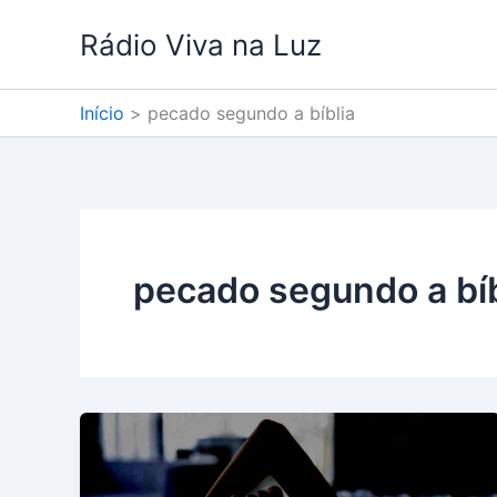
Ir
Rádio Viva na Luz
para
o
conteúdo
Início
pecado segundo a bíblia
pecado segundo a bíb