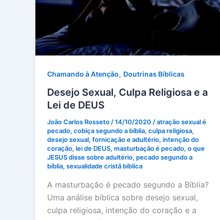
,
Chamando à Atenção
Doutrinas Bíblicas
Desejo Sexual, Culpa Religiosa e a
Lei de DEUS
João Carlos Rosseto
/
14/10/2020
/
atração sexual é
pecado
,
cobiça segundo a bíblia
,
culpa religiosa
,
desejo sexual
,
fornicação e adultério
,
intenção do
coração
,
lei de DEUS
,
masturbação é pecado
,
o que
JESUS disse sobre adultério
,
pecado segundo a
bíblia
,
sexualidade cristã bíblica
A masturbação é pecado segundo a Bíblia?
Uma análise bíblica sobre desejo sexual,
culpa religiosa, intenção do coração e a