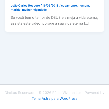
João Carlos Rosseto
/
16/06/2018
/
casamento
,
homem
,
marido
,
mulher
,
vigindade
Se você tem o temor de DEUS e almeja a vida eterna,
assista este vídeo, porque a sua vida eterna […]
Direitos Reservados © 2026 Rádio Viva na Luz | Powered by
Tema Astra para WordPress