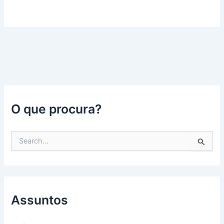
O que procura?
P
e
s
q
u
i
s
Assuntos
a
r