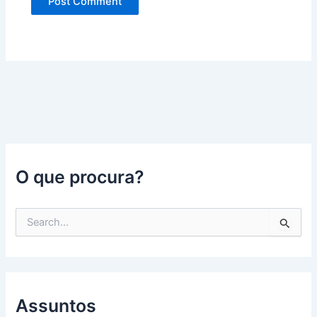
O que procura?
P
e
s
q
u
i
s
Assuntos
a