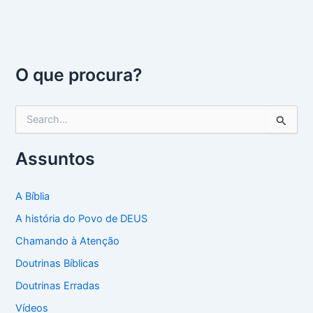
O que procura?
P
e
s
q
Assuntos
u
i
s
A Bíblia
a
A história do Povo de DEUS
r
p
Chamando à Atenção
o
Doutrinas Bíblicas
r
:
Doutrinas Erradas
Vídeos